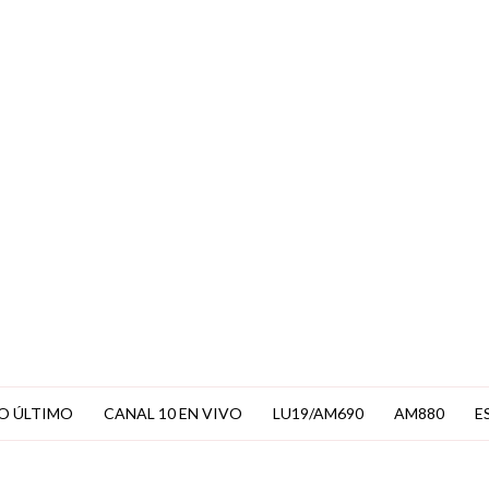
EN VIVO
O ÚLTIMO
CANAL 10 EN VIVO
LU19/AM690
AM880
E