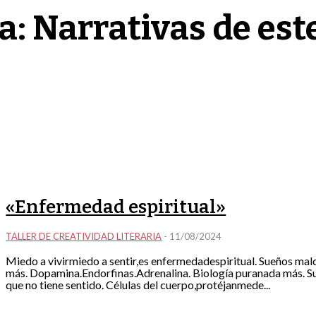
a:
Narrativas de est
«Enfermedad espiritual»
TALLER DE CREATIVIDAD LITERARIA
-
11/08/2024
Miedo a vivirmiedo a sentir,es enfermedadespiritual. Sueños malditossueños benditos. Biología pura,biología puranada
más. Dopamina.Endorfinas.Adrenalina. Biología puranada más. Sueños malditos,sueños benditos. Quiero darle sentido,a lo
que no tiene sentido. Células del cuerpo,protéjanmede...