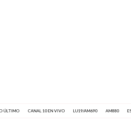
EN VIVO
O ÚLTIMO
CANAL 10 EN VIVO
LU19/AM690
AM880
E