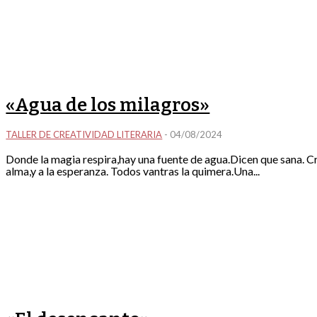
«Agua de los milagros»
TALLER DE CREATIVIDAD LITERARIA
-
04/08/2024
Donde la magia respira,hay una fuente de agua.Dicen que sana. Cristalina.Un brillo especialtraspasa el cuerpo y llega al
alma,y a la esperanza. Todos vantras la quimera.Una...